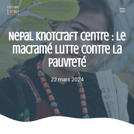
Aller
Me
au
contenu
Nepal Knotcraft Centre : Le
macramé lutte contre la
pauvreté
22 mars 2024