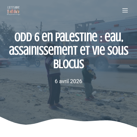
Aller
Me
au
contenu
ODD 6 en Palestine : eau,
assainissement et vie sous
blocus
6 avril 2026