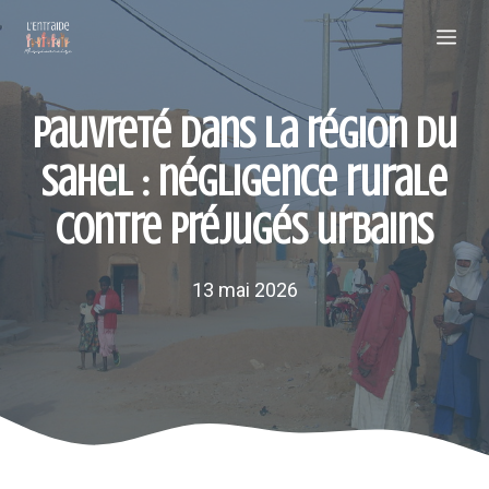
Aller
Me
au
contenu
Pauvreté dans la région du
Sahel : négligence rurale
contre préjugés urbains
13 mai 2026