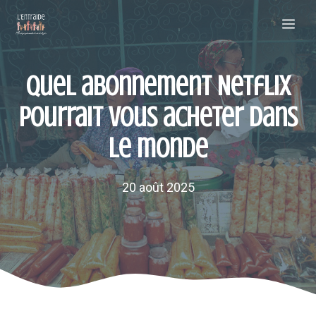
Aller
Me
au
contenu
Quel abonnement Netflix
pourrait vous acheter dans
le monde
20 août 2025