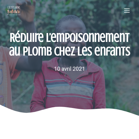
Aller
Me
au
contenu
Réduire l’empoisonnement
au plomb chez les enfants
10 avril 2021