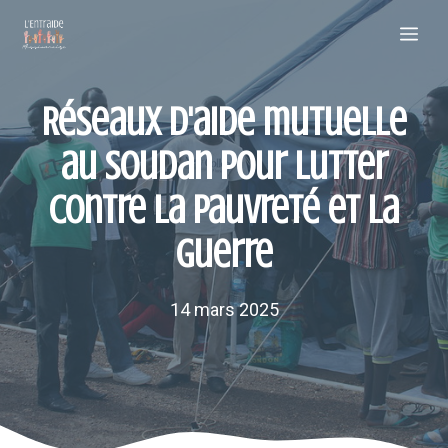
Aller
Me
au
contenu
Réseaux d'aide mutuelle
au Soudan pour lutter
contre la pauvreté et la
guerre
14 mars 2025