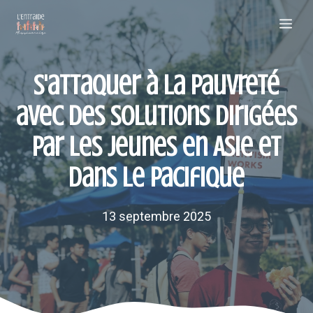
Aller
Me
au
contenu
S'attaquer à la pauvreté
avec des solutions dirigées
par les jeunes en Asie et
dans le Pacifique
13 septembre 2025