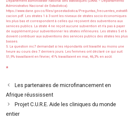
Département administratif national des statistiques (DANE – Departamento
Administrativo Nacional de Estadística).
https://www.dane.gov.co/files/geoestadistica/Preguntas_frecuentes_estratifi
cacion.pdf. Les strates 1 à 3 sont les niveaux de strates socio-économiques
les plus bas et correspondent à celles qui reçoivent des subventions aux
services publics. La strate 4 ne reçoit aucune subvention et n'a pas à payer
de supplément pour subventionner les strates inférieures. Les strates 5 et 6
doivent contribuer aux subventions des services publics des strates les plus
basses.
5. La question inc7 demandait si les répondants ont travaillé au moins une
heure au cours des 7 derniers jours. Les femmes ont déclaré ce qui suit:
51,9% travaillaient en février, 41% travaillaient en mai, 46,3% en août.
*
Les partenaires de microfinancement en
Afrique réussissent
Projet C.U.R.E. Aide les cliniques du monde
entier