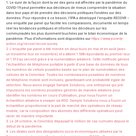
1. Le suivi de la façon dont la vie des gens est affectée par la pandémie du
COVID-19 peut permettre aux décideurs de mieux comprendre la situation
dans leur pays et de prendre des décisions politiques fondées sur des
données. Pour répondre à ce besoin, l'IPA a développé l'enquête RECOVR –
une enquête par panel qui facilite les comparaisons, documente en temps
réel les tendances politiques et informe les décideurs sur les
communautés les plus durement touchées par le bilan économique de la
pandémie. Plus d'informations sont disponibles sur
https://www.poverty-
action.org/recovr/recovr-survey.
2. L'enquête par panel a été menée en deux tours en mai et en août (avec
un troisième tour en novembre) et a atteint 1 508 répondants au premier tour
et 1 013 au second grâce à la numérotation aléatoire. Cette méthode génère
l’échantillon de téléphone portable à partir d’une base de données de tous
les numéros de cellule possibles basée sur le plan de numérotation des
cellules de la Colombie. Toutes les combinaisons possibles de numéros
de téléphone mobile sont incluses, garantissant une probabilité égale de
sélection. Nous avons engagé Sample Solutions, une entreprise qui pré-
impulsions les nombres possibles générés de manière aléatoire pour
identifier les nombres en cours d'utilisation, pour nous fournir un
échantillon aléatoire à essayer via RDD. Sample Solutions nous a fourni un
échantillon proportionnel à la part de marché des opérateurs de réseau
mobile, car la composition des abonnés des différents opérateurs peut
varier de manière importante.
3. Le 24 octobre, la Colombie dépassait le million de cas cumulés depuis le
début de la pandémie.
4. Les strates sont des désignations socio-économiques utilisées par le