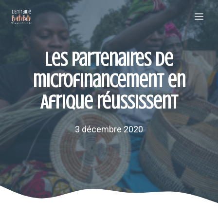
Aller
Me
au
contenu
Les partenaires de
microfinancement en
Afrique réussissent
3 décembre 2020