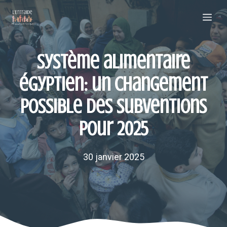
Aller
Me
au
contenu
Système alimentaire
égyptien: un changement
possible des subventions
pour 2025
30 janvier 2025