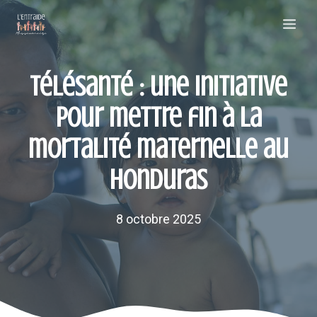
Aller
Me
au
contenu
Télésanté : une initiative
pour mettre fin à la
mortalité maternelle au
Honduras
8 octobre 2025