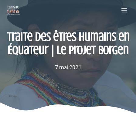
Aller
Me
au
contenu
Traite des êtres humains en
Équateur | Le projet Borgen
7 mai 2021