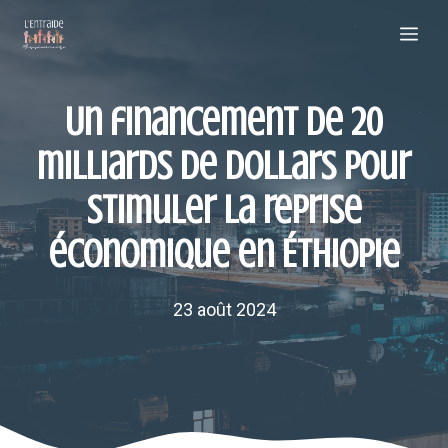
Aller
Me
au
contenu
Un financement de 20
milliards de dollars pour
stimuler la reprise
économique en Éthiopie
23 août 2024