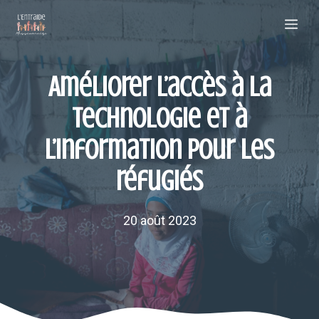
Aller
Me
au
contenu
Améliorer l’accès à la
technologie et à
l’information pour les
réfugiés
20 août 2023