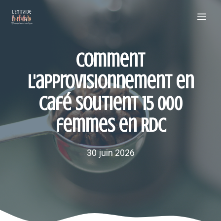
Aller
Me
au
contenu
Comment
l'approvisionnement en
café soutient 15 000
femmes en RDC
30 juin 2026