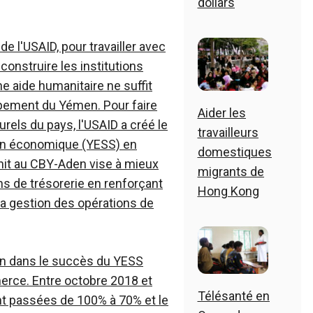
dollars
e l'USAID, pour travailler avec
construire les institutions
e aide humanitaire ne suffit
pement du Yémen. Pour faire
Aider les
ls du pays, l'USAID a créé le
travailleurs
en économique (YESS) en
domestiques
rnit au CBY-Aden vise à mieux
migrants de
ons de trésorerie en renforçant
Hong Kong
 la gestion des opérations de
men dans le succès du YESS
erce. Entre octobre 2018 et
Télésanté en
nt passées de 100% à 70% et le