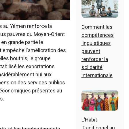
s au Yémen renforce la
Comment les
plus pauvres du Moyen-Orient
compétences
en grande partie le
linguistiques
 empêche l'amélioration des
peuvent
elles houthis, le groupe
renforcer la
tabilisé les exportations
solidarité
nsidérablement nui aux
internationale
spension des services publics
s économiques présentes au
s.
L’Habit
Traditionnel au
rts, et les bombardements