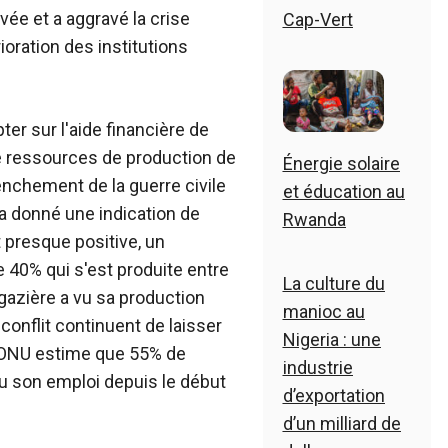
evée et a aggravé la crise
Cap-Vert
ioration des institutions
er sur l'aide financière de
de ressources de production de
Énergie solaire
enchement de la guerre civile
et éducation au
a donné une indication de
Rwanda
t presque positive, un
 40% qui s'est produite entre
La culture du
 gazière a vu sa production
manioc au
conflit continuent de laisser
Nigeria : une
'ONU estime que 55% de
industrie
u son emploi depuis le début
d’exportation
d’un milliard de