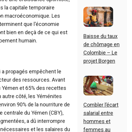
 la capitale temporaire
ation macroéconomique. Les
éterminent que l'économie
ont bien en deçà de ce qui est
Baisse du taux
oppement humain.
de chômage en
Colombie – Le
projet Borgen
hi a propagés empêchent le
cteur des ressources. Avant
 du Yémen et 65% des recettes
n autre côté, les Yéménites
viron 90% de la nourriture de
Combler l’écart
ue centrale du Yémen (CBY),
salarial entre
ragmentées, a dû interrompre
hommes et
nécessaires et les salaires du
femmes au