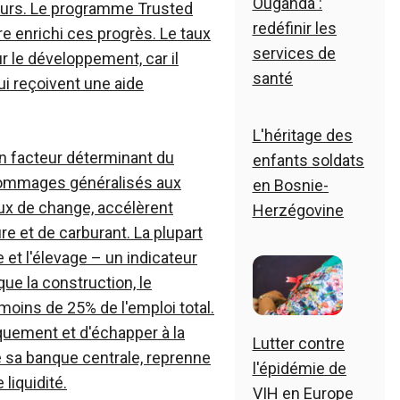
Ouganda :
jours. Le programme Trusted
redéfinir les
e enrichi ces progrès. Le taux
services de
ur le développement, car il
santé
ui reçoivent une aide
L'héritage des
un facteur déterminant du
enfants soldats
ommages généralisés aux
en Bosnie-
aux de change, accélèrent
Herzégovine
ure et de carburant. La plupart
e et l'élevage – un indicateur
e la construction, le
oins de 25% de l'emploi total.
uement et d'échapper à la
Lutter contre
e sa banque centrale, reprenne
l'épidémie de
liquidité.
VIH en Europe