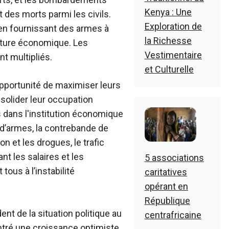
Kenya : Une
 des morts parmi les civils.
Exploration de
en fournissant des armes à
la Richesse
cture économique. Les
Vestimentaire
nt multipliés.
et Culturelle
'opportunité de maximiser leurs
solider leur occupation
 dans l'institution économique
n d’armes, la contrebande de
 et les drogues, le trafic
t les salaires et les
5 associations
tous à l’instabilité
caritatives
opérant en
République
t de la situation politique au
centrafricaine
tré une croissance optimiste,