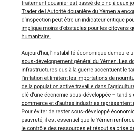
traitement douanier est passé de cinq à deux 
Trader de l'Autorité douanière du Yémen a encor
d'inspection peut être un indicateur critique po
implique moins d'obstacles pour les citoyens q
humanitaire.
Aujourd’hui, l’instabilité économique demeure 
sous-développement général du Yémen. Les d
infrastructures dus à la guerre accentuent le t
l'inflation et limitent les importations de nourrit
de la population active travaille dans l'agricultur
clé d'une économie sous-développée – tandis qu
commerce et d'autres industries représentent m
Pour éviter de rester sous-développé économiq
pauvreté, il est essentiel que le Yémen renforc
le contrôle des ressources et résout sa crise de 