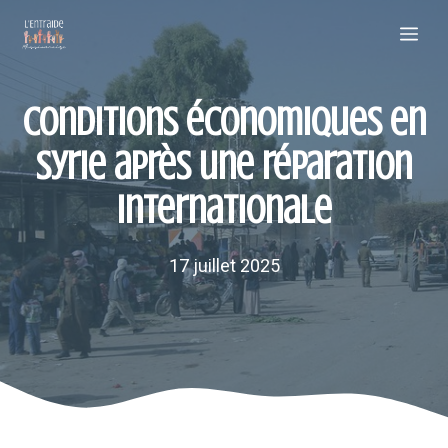
Aller
Me
au
contenu
Conditions économiques en
Syrie après une réparation
internationale
17 juillet 2025