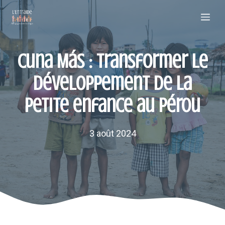
Aller
Me
au
contenu
Cuna Más : Transformer le
développement de la
petite enfance au Pérou
3 août 2024