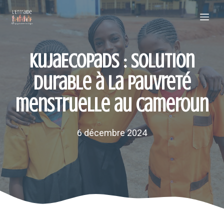
Aller
Me
au
contenu
KujaEcoPads : Solution
durable à la pauvreté
menstruelle au Cameroun
6 décembre 2024