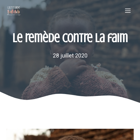
Aller
Me
au
contenu
Le remède contre la faim
28 juillet 2020