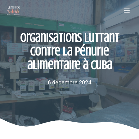
Aller
Me
au
contenu
Organisations luttant
contre la pénurie
alimentaire à Cuba
6 décembre 2024