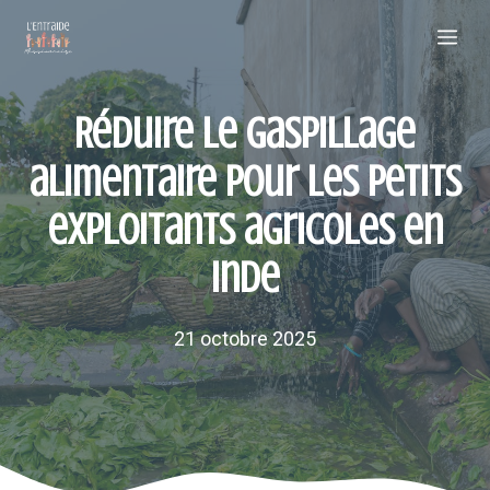
Aller
Me
au
contenu
Réduire le gaspillage
alimentaire pour les petits
exploitants agricoles en
Inde
21 octobre 2025