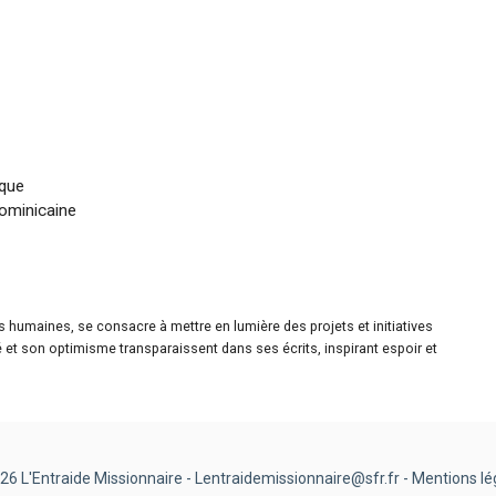
ique
dominicaine
es humaines, se consacre à mettre en lumière des projets et initiatives
é et son optimisme transparaissent dans ses écrits, inspirant espoir et
26 L'Entraide Missionnaire - Lentraidemissionnaire@sfr.fr -
Mentions lé