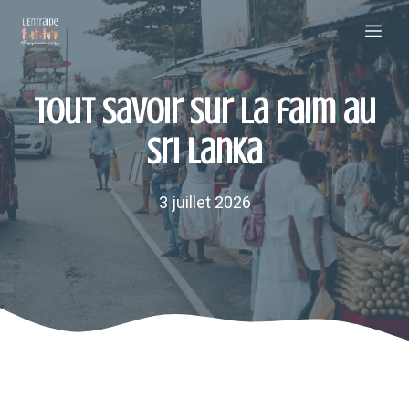
Aller
Me
au
contenu
Tout savoir sur la faim au
Sri Lanka
3 juillet 2026