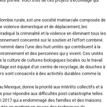
eur portée.
Voici trois de ces projets d'écovillage qui
olombie rurale, est une société matriarcale composée de
e violence domestique et de déplacement, les
adiqué la criminalité et la violence en éliminant tous les
onnement concentré sur le soutien et l'effort combiné.
mé dans l'une des huit unités qui contribuent à la
environnement et des personnes qui y vivent. Ces unités
la culture de cultures biologiques locales ou le travail
village est équipé d'un centre de recyclage, de douches à
isirs sont consacrés à des activités durables comme la
 Mexique, donne la priorité aux intérêts collectifs et à
 pour répondre aux difficultés post-catastrophe telles
en 2017 qui a endommagé des familles et des maisons.
nautés en mettant en œuvre des techniques de