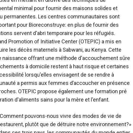
ntal minimal pour fournir des maisons solides et
s ou permanentes. Les centres communautaires sont
rtant pour Bioreconstruye: en plus de fournir des
tions servent d'abri temporaire pour les réfugiés.
nd Promotion of Initiative Center (OTEPIC) a mis en
duire les décès maternels à Sabwani, au Kenya. Cette
s de naissance offrant une méthode d'accouchement sûre
chements à domicile restent à haut risque et certaines
essibilité lorsqu'elles envisagent de se rendre à
ommunauté a permis aux femmes d’accoucher en présence
roches. OTEPIC propose également une formation pré
aration d'aliments sains pour la mère et l'enfant.
n «Comment pouvons-nous vivre des modes de vie de
t restaurent, plutôt que de détruire notre environnement?»
 dans ces trois pays, les communautés du monde entier