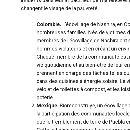
influents dans leur impact, leur permanence et l
changent le visage de la pauvreté.
Colombie.
L'écovillage de Nashira, en C
nombreuses familles. Nés de victimes d
membres de l'écovillage de Nashira ont ér
hommes violateurs et en créant un envir
Chaque membre de la communauté est nom
vie quotidienne et au bien-être de leur 
prennent en charge des tâches telles que 
dans des cuisines à énergie solaire. Le 
vélo et de toilettes à compost, et les lo
poterie.
Mexique.
Bioreconstruye, un écovillage au
la participation des communautés locales
que le tremblement de terre de Puebla 
Cette initiative reconstruit les commu