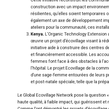
construction avec un impact environneme
résilientes, qu'elles soient temporaire
également un axe de développement impo
ateliers pour la communauté, ces installa
Kenya.
L'Organic Technology Extension a
œuvre un projet d'écovillage visant à ré
initiative aide à construire des centre
et financièrement accessible. Les accou
femmes font face à des obstacles à l'acc
l'hôpital. Le projet Ecovillage de la c
d’une sage-femme entourées de leurs p
et post-natale spéciale, telle que la prép
Le Global Ecovillage Network pose la questio
haute qualité, à faible impact, qui guérissent e
Comme l'ont démontré les projets d'écovillage