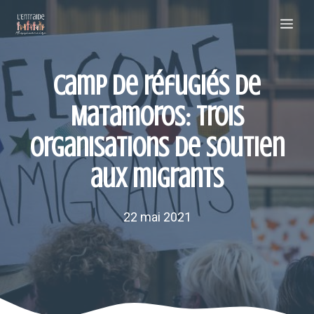
Aller
Me
au
contenu
Camp de réfugiés de
Matamoros: trois
organisations de soutien
aux migrants
22 mai 2021