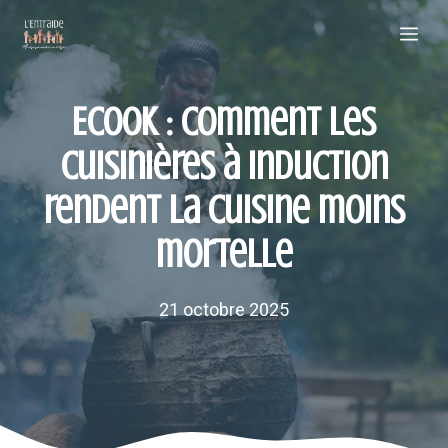
Aller
Me
au
contenu
Ecook : Comment les
cuisinières à induction
rendent la cuisine moins
mortelle
21 octobre 2025