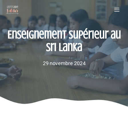
Aller
Me
au
contenu
Enseignement supérieur au
Sri Lanka
29 novembre 2024