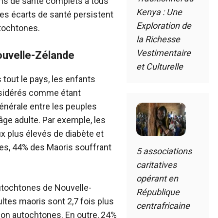
ins de santé complets à tous
Kenya : Une
es écarts de santé persistent
Exploration de
tochtones.
la Richesse
Vestimentaire
ouvelle-Zélande
et Culturelle
 tout le pays, les enfants
nsidérés comme étant
énérale entre les peuples
âge adulte. Par exemple, les
ux plus élevés de diabète et
es, 44% des Maoris souffrant
5 associations
caritatives
opérant en
utochtones de Nouvelle-
République
ltes maoris sont 2,7 fois plus
centrafricaine
on autochtones. En outre, 24%