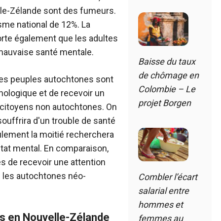
elle-Zélande sont des fumeurs.
isme national de 12%. La
rte également que les adultes
 mauvaise santé mentale.
Baisse du taux
de chômage en
 les peuples autochtones sont
Colombie – Le
hologique et de recevoir un
projet Borgen
 citoyens non autochtones. On
ouffrira d'un trouble de santé
ulement la moitié recherchera
état mental. En comparaison,
s de recevoir une attention
 les autochtones néo-
Combler l’écart
salarial entre
hommes et
s en Nouvelle-Zélande
femmes au