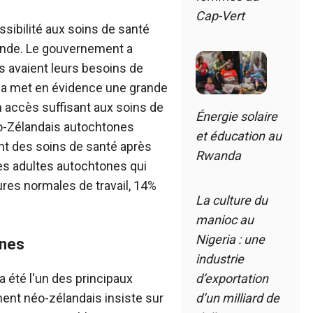
Cap-Vert
ssibilité aux soins de santé
ande. Le gouvernement a
s avaient leurs besoins de
ela met en évidence une grande
n accès suffisant aux soins de
Énergie solaire
o-Zélandais autochtones
et éducation au
nt des soins de santé après
Rwanda
les adultes autochtones qui
res normales de travail, 14%
La culture du
manioc au
Nigeria : une
ones
industrie
 été l'un des principaux
d’exportation
ent néo-zélandais insiste sur
d’un milliard de