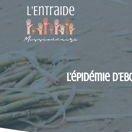
Aller
au
contenu
L’épidémie d’Eb