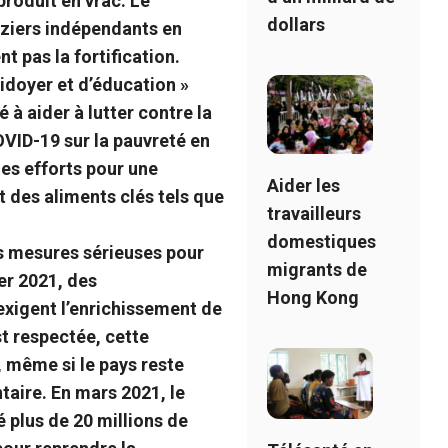
produit en vrac. Le
dollars
riziers indépendants en
t pas la fortification.
idoyer et d’éducation »
 à aider à lutter contre la
OVID-19 sur la pauvreté en
des efforts pour une
Aider les
t des aliments clés tels que
travailleurs
domestiques
 mesures sérieuses pour
migrants de
er 2021, des
Hong Kong
exigent l’enrichissement de
st respectée, cette
, même si le pays reste
taire. En mars 2021, le
plus de 20 millions de