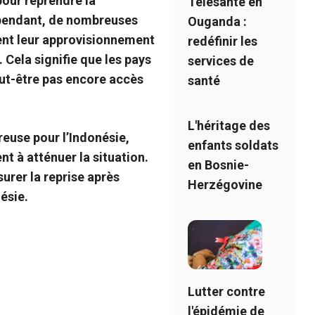
pour reprendre la
Télésanté en
Cependant, de nombreuses
Ouganda :
ent leur approvisionnement
redéfinir les
 Cela signifie que les pays
services de
eut-être pas encore accès
santé
L'héritage des
euse pour l’Indonésie,
enfants soldats
nt à atténuer la situation.
en Bosnie-
urer la reprise après
Herzégovine
ésie.
Lutter contre
l'épidémie de