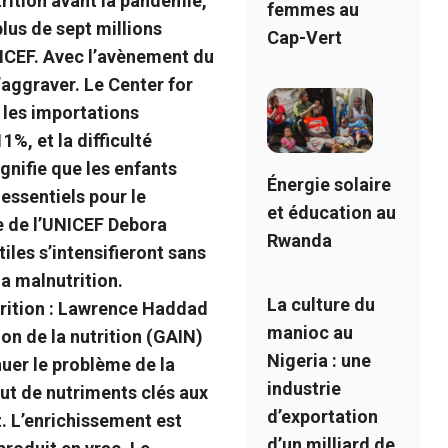
rition avant la pandémie,
femmes au
lus de sept millions
Cap-Vert
NICEF. Avec l’avènement du
’aggraver. Le Center for
 les importations
%, et la difficulté
gnifie que les enfants
Énergie solaire
essentiels pour le
et éducation au
e de l’UNICEF Debora
Rwanda
iles s’intensifieront sans
la malnutrition.
La culture du
rition :
Lawrence Haddad
manioc au
ion de la nutrition (GAIN)
Nigeria : une
nuer le problème de la
industrie
out de nutriments clés aux
d’exportation
iz. L’enrichissement est
d’un milliard de