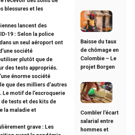
de recevoir des soins de
es blessures et les
iennes lancent des
ID-19 :
Selon la police
Baisse du taux
dans un seul aéroport ont
de chômage en
 d’une société
Colombie – Le
utiliser plutôt que de
projet Borgen
ur des tests appropriés.
d’une énorme société
e que des milliers d’autres
. Le motif de l’escroquerie
s de tests et des kits de
e la maladie et
Combler l’écart
salarial entre
ulièrement grave :
Les
hommes et