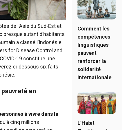
ôtes de l’Asie du Sud-Est et
Comment les
c presque autant d’habitants
compétences
humain a classé l’Indonésie
linguistiques
ers for Disease Control and
peuvent
 COVID-19 constitue une
renforcer la
erez ci-dessous six faits
solidarité
onésie.
internationale
a pauvreté en
personnes à vivre dans la
u’à cinq millions
L’Habit