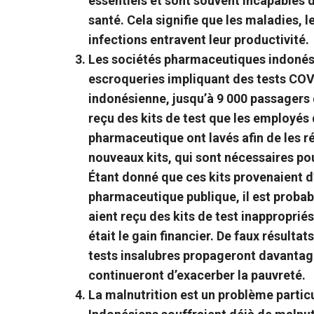
essentiels et sont souvent incapables 
santé. Cela signifie que les maladies, l
infections entravent leur productivité.
Les sociétés pharmaceutiques indonés
escroqueries impliquant des tests COV
indonésienne, jusqu’à 9 000 passagers 
reçu des kits de test que les employés
pharmaceutique ont lavés afin de les ré
nouveaux kits, qui sont nécessaires po
Étant donné que ces kits provenaient 
pharmaceutique publique, il est probabl
aient reçu des kits de test inappropriés
était le gain financier. De faux résultat
tests insalubres propageront davantag
continueront d’exacerber la pauvreté.
La malnutrition est un problème partic