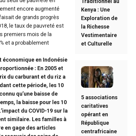
u seuil de pauvreté en
Traditionnel au
blement encore augmenté
Kenya : Une
faisait de grands progrès
Exploration de
018, le taux de pauvreté est
la Richesse
es premiers mois de la
Vestimentaire
8% et a probablement
et Culturelle
t économique en Indonésie
proportionnée :
En 2005 et
x du carburant et du riz a
ant cette période, les 10
t connu qu’une baisse de
5 associations
emps, la baisse pour les 10
caritatives
 L’impact du COVID-19 sur la
opérant en
t similaire. Les familles à
République
re en gage des articles
centrafricaine