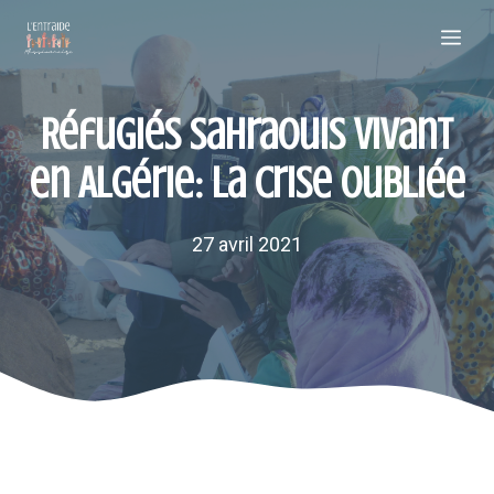
Aller
Me
au
contenu
Réfugiés sahraouis vivant
en Algérie: la crise oubliée
27 avril 2021