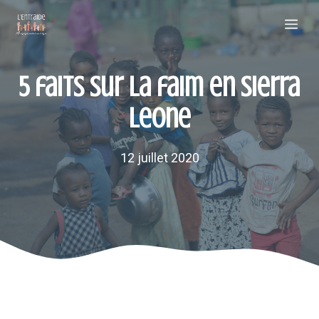
Aller
Me
au
contenu
5 faits sur la faim en Sierra
Leone
12 juillet 2020