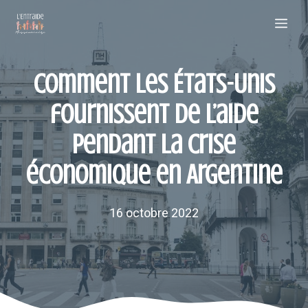
Aller
Me
au
contenu
Comment les États-Unis
fournissent de l’aide
pendant la crise
économique en Argentine
16 octobre 2022