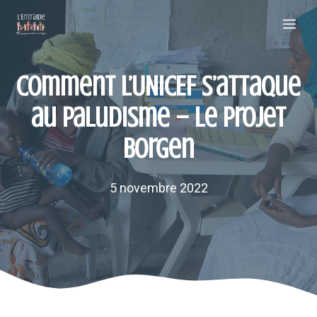
Aller
Me
au
contenu
Comment l’UNICEF s’attaque
au paludisme – Le projet
Borgen
5 novembre 2022