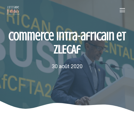
Aller
Me
au
contenu
Commerce intra-africain et
ZLECAf
30 août 2020