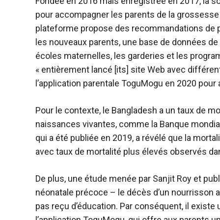
Fondée en 2016 mais enregistrée en 2017, la so
pour accompagner les parents de la grossesse ju
plateforme propose des recommandations de pr
les nouveaux parents, une base de données de
écoles maternelles, les garderies et les progra
« entièrement lancé [its] site Web avec différents
l’application parentale ToguMogu en 2020 pour
Pour le contexte, le Bangladesh a un taux de mor
naissances vivantes, comme la Banque mondiale 
qui a été publiée en 2019, a révélé que la mortal
avec taux de mortalité plus élevés observés dan
De plus, une étude menée par Sanjit Roy et publ
néonatale précoce – le décès d’un nourrisson a
pas reçu d’éducation. Par conséquent, il exis
l’application ToguMogu, qui offre aux parents u