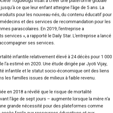
ciété ToguMogu visait à créer une plateforme globale
squ’à ce que leur enfant atteigne l’âge de 5 ans. La
oduits pour les nouveau-nés, du contenu éducatif pour
 médecins et des services de recommandation pour les
mmes parascolaires. En 2019, l’entreprise a
 services », a rapporté le Daily Star. L’entreprise a lancé
 accompagner ses services.
talité infantile relativement élevé à 24 décès pour 1 000
l’a estimé en 2020. Une étude dirigée par Jyoti Vijay,
ité infantile et le statut socio-économique ont des liens
s les familles issues de milieux à faible revenu.
iée en 2018 a révélé que le risque de mortalité
vant l’âge de sept jours – augmente lorsque la mère n’a
te une grande nécessité pour des plateformes comme
n accès facile aux ressources éducatives et aux