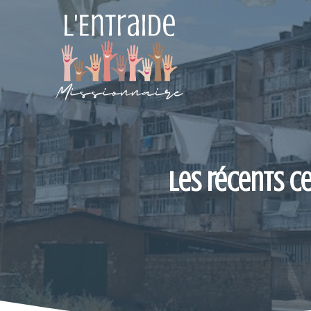
Aller
au
contenu
Les récents c