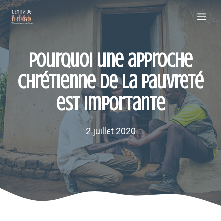
Aller
Me
au
contenu
Pourquoi une approche
chrétienne de la pauvreté
est importante
2 juillet 2020