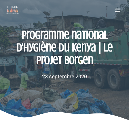
Aller
Me
au
contenu
Programme national
d'hygiène du Kenya | Le
projet Borgen
23 septembre 2020