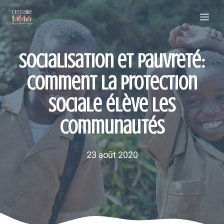
Aller
Me
au
contenu
Socialisation et pauvreté:
comment la protection
sociale élève les
communautés
23 août 2020