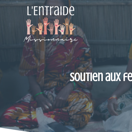
Aller
au
contenu
Soutien aux f