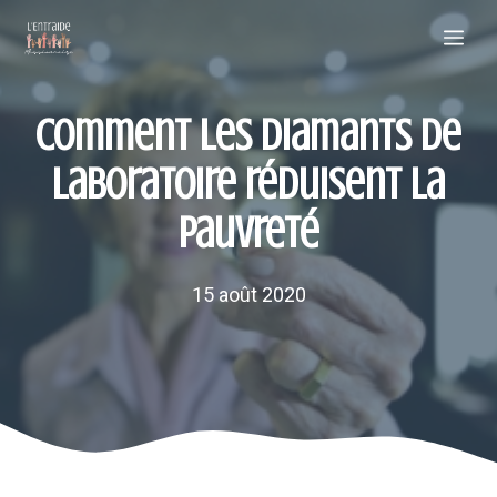
Aller
Me
au
contenu
Comment les diamants de
laboratoire réduisent la
pauvreté
15 août 2020