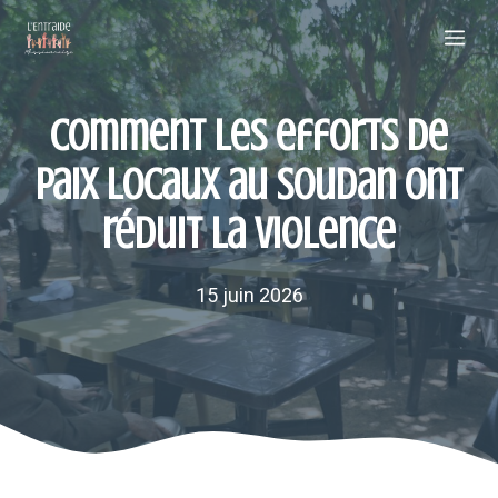
Aller
Me
au
contenu
Comment les efforts de
paix locaux au Soudan ont
réduit la violence
15 juin 2026