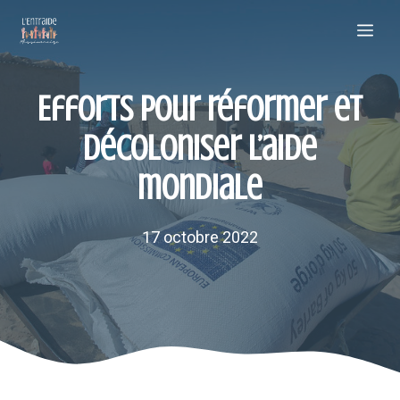
Aller
Me
au
contenu
Efforts pour réformer et
décoloniser l’aide
mondiale
17 octobre 2022