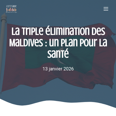
Aller
Me
au
contenu
La triple élimination des
Maldives : un plan pour la
santé
13 janvier 2026