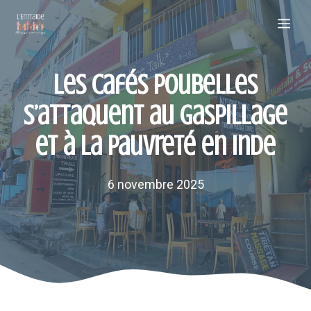
Aller
Me
au
contenu
Les cafés poubelles
s’attaquent au gaspillage
et à la pauvreté en Inde
6 novembre 2025