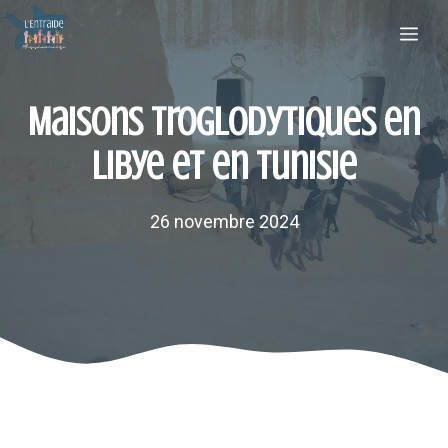
Aller
Me
au
contenu
Maisons troglodytiques en
Libye et en Tunisie
26 novembre 2024