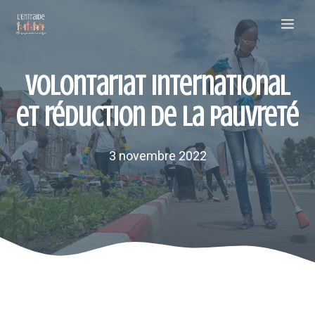
Aller
Me
au
contenu
Volontariat international
et réduction de la pauvreté
3 novembre 2022