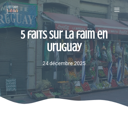
Aller
Me
au
contenu
5 faits sur la faim en
Uruguay
24 décembre 2025